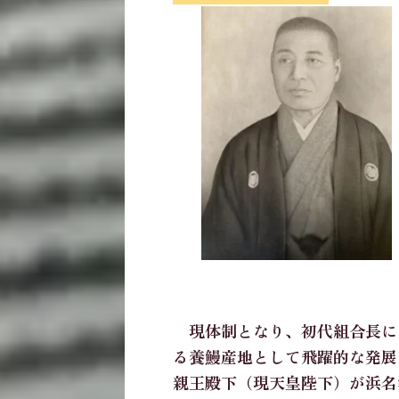
現体制となり、初代組合長に
る養鰻産地として飛躍的な発展
親王殿下（現天皇陛下）が浜名