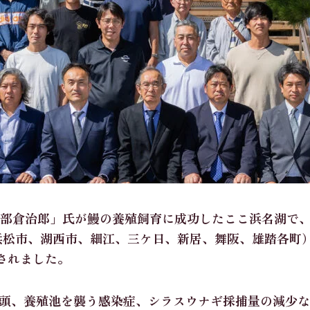
部倉治郎」氏が鰻の養殖飼育に成功したここ浜名湖で
（浜松市、湖西市、細江、三ケ日、新居、舞阪、雄踏各町
されました。
頭、養殖池を襲う感染症、シラスウナギ採捕量の減少な