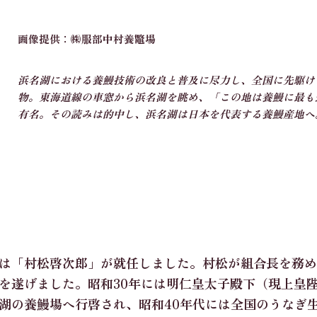
画像提供：㈱服部中村養鼈場
浜名湖における養鰻技術の改良と普及に尽力し、全国に先駆け
物。東海道線の車窓から浜名湖を眺め、「この地は養鰻に最も
有名。その読みは的中し、浜名湖は日本を代表する養鰻産地へ
は「村松啓次郎」が就任しました。
村松が組合長を務め
を遂げました。昭和30年には明仁皇太子殿下（現上皇陛
湖の養鰻場へ行啓され、昭和40年代には全国のうなぎ