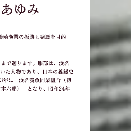
あゆみ
の
養殖漁業の振興と発展を目的
にまで遡ります。服部は、浜名
いた人物であり、日本の養鰻史
3年に「浜名養魚同業組合（初
木六郎）」となり、昭和24年