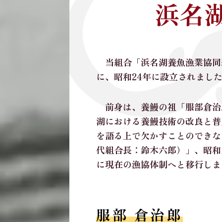
浜名
当組合「浜名湖養魚漁業協同
に、昭和24年に設立されまし
前身は、養鰻の祖「服部倉治郎
湖における養鰻技術の改良と普
を語る上で欠かすことのできな
代組合長：鈴木六郎）」、昭和
に現在の漁協体制へと移行しま
服部 倉治郎