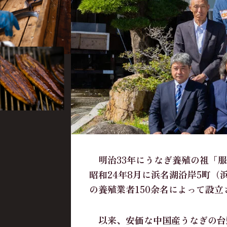
明治33年にうなぎ養殖の祖「服
昭和24年8月に浜名湖沿岸5町
の養殖業者150余名によって設立
以来、安価な中国産うなぎの台