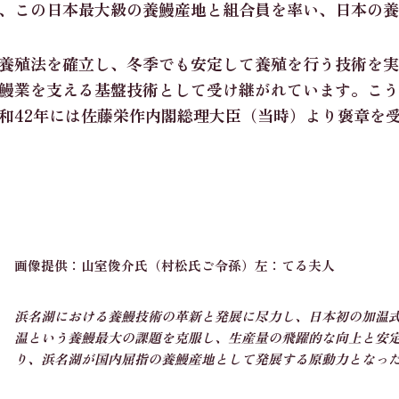
、この日本最大級の養鰻産地と組合員を率い、日本の養
養殖法を確立し、冬季でも安定して養殖を行う技術を実
鰻業を支える基盤技術として受け継がれています。こう
和42年には佐藤栄作内閣総理大臣（当時）より褒章を受
画像提供：山室俊介氏（村松氏ご令孫）
左：てる夫人
浜名湖における養鰻技術の革新と発展に尽力し、日本初の加温
温という養鰻最大の課題を克服し、生産量の飛躍的な向上と安
り、浜名湖が国内屈指の養鰻産地として発展する原動力となっ