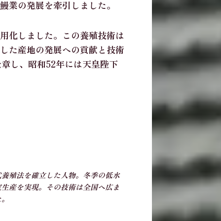
鰻業の発展を牽引しました。
用化しました。この養殖技術は
した産地の発展への貢献と技術
章し、昭和52年には天皇陛下
式養殖法を確立した人物。冬季の低水
定生産を実現。その技術は全国へ広ま
た。