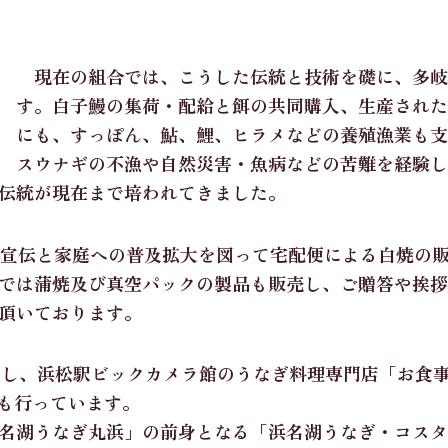
現在の組合では、こうした伝統と技術を礎に、多岐
す。白子鰻の集荷・配給と餌の共同購入、生産された
にも、すっぽん、鮎、鯉、ヒラメなどの養殖漁業も
スウナギの不漁や自然災害・魚病などの苦難を経験
伝統が現在まで培われてきました。
宣伝と家庭への普及拡大を図って宅配便による白焼の
では蒲焼及び真空パックの製品も販売し、ご贈答や挨拶
頂いております。
し、浜松駅ビックカメラ館のうなぎ料理専門店「お食事
売も行っています。
湖うなぎ丸浜」の前身となる「浜名湖うなぎ・コスタ浜