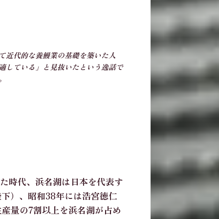
て近代的な養鰻業の基礎を築いた人
適している」と見抜いたという逸話で
。
た時代、浜名湖は日本を代表す
下）、昭和38年には浩宮徳仁
生産量の7割以上を浜名湖が占め