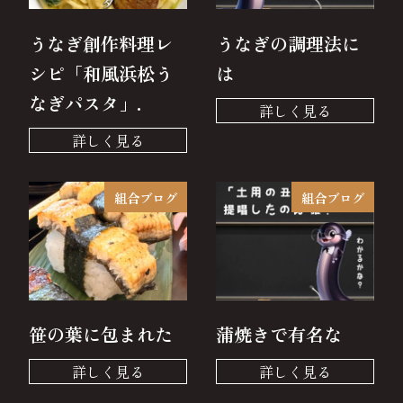
うなぎ創作料理レ
うなぎの調理法に
シピ「和風浜松う
は
なぎパスタ」.
組合ブログ
組合ブログ
笹の葉に包まれた
蒲焼きで有名な