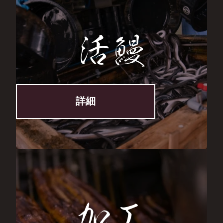
ゲ
ー
活鰻
シ
ョ
ン
詳細
加工