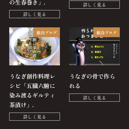
の生春巻き」.
組合ブログ
組合ブログ
うなぎ創作料理レ
うなぎの骨で作ら
シピ「五臓六腑に
れる
染み渡るギルティ
茶漬け」.