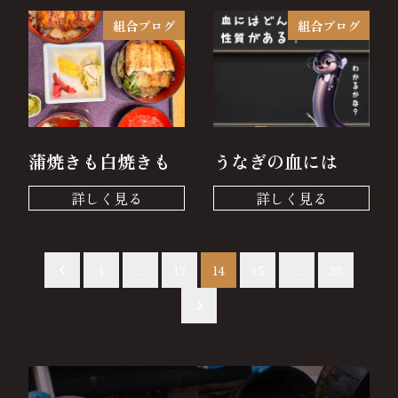
組合ブログ
組合ブログ
蒲焼きも白焼きも
うなぎの血には
投
1
…
13
14
15
…
38
稿
ナ
ビ