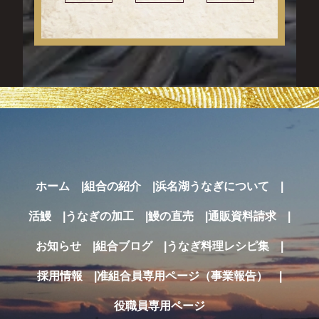
ホーム
組合の紹介
浜名湖うなぎについて
活鰻
うなぎの加工
鰻の直売
通販
資料請求
お知らせ
組合ブログ
うなぎ料理レシピ集
採用情報
准組合員専用ページ（事業報告）
役職員専用ページ