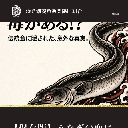
浜名湖養魚漁業協同組合
MENU
【保存版】うなぎの血に