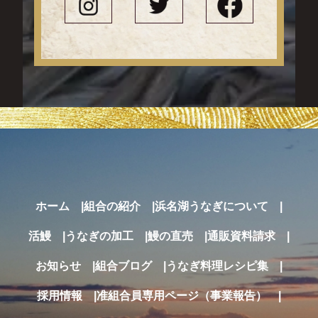
ホーム
組合の紹介
浜名湖うなぎについて
活鰻
うなぎの加工
鰻の直売
通販
資料請求
お知らせ
組合ブログ
うなぎ料理レシピ集
採用情報
准組合員専用ページ（事業報告）