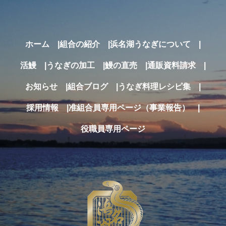
ホーム
組合の紹介
浜名湖うなぎについて
活鰻
うなぎの加工
鰻の直売
通販
資料請求
お知らせ
組合ブログ
うなぎ料理レシピ集
採用情報
准組合員専用ページ（事業報告）
役職員専用ページ