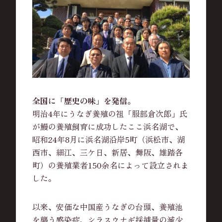
全国に「歴史の味」を発信。
明治4年にうなぎ養殖の祖「服部倉次郎」氏
が鰻の養殖飼育に成功したここ浜名湖で、
昭和24年8月に浜名湖沿岸5町（浜松市、湖
西市、細江、三ケ日、新居、舞阪、雄踏各
町）の養殖業者150余名によって設立されま
した。
以来、安価な中国産うなぎの台頭、養殖池
を襲う感染症、シラスウナギ採捕量の減少