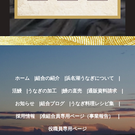
ホーム
組合の紹介
浜名湖うなぎについて
活鰻
うなぎの加工
鰻の直売
通販
資料請求
お知らせ
組合ブログ
うなぎ料理レシピ集
採用情報
准組合員専用ページ（事業報告）
役職員専用ページ