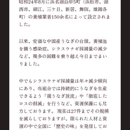
昭和24年8月に浜名湖沿岸5町（浜松市、湖
西市、細江、三ケ日、新居、舞阪、雄踏各
町）の養殖業者150余名によって設立されま
した。
以来、安価な中国産うなぎの台頭、養殖池
を襲う感染症、シラスウナギ採捕量の減少
など、幾多の困難を乗り越え今日までまい
りました。
中でもシラスウナギ採捕量は年々減少傾向
にあり、当組合では持続的にうなぎを生産
できるよう「親うなぎ放流」や「徹底した
ロスの削減」を行うなど、資源保護にも尽
力しております。 現在は27件までその規模
を減らしておりますが、限られた人材と資
源の中で全国に「歴史の味」を発信してお