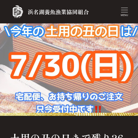
浜名湖養魚漁業協同組合
MENU
土用の丑の日まで残り26