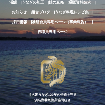
活鰻
うなぎの加工
鰻の直売
通販
資料請求
お知らせ
組合ブログ
うなぎ料理レシピ集
採用情報
准組合員専用ページ（事業報告）
役職員専用ページ
浜名湖うなぎ120年の伝統を守る
浜名湖養魚漁業協同組合