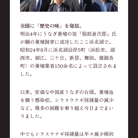
全国に「歴史の味」を発信。
明治4年にうなぎ養殖の祖「服部倉次郎」氏
が鰻の養殖飼育に成功したここ浜名湖で、
昭和24年8月に浜名湖沿岸5町（浜松市、湖
西市、細江、三ケ日、新居、舞阪、雄踏各
町）の養殖業者150余名によって設立されま
した。
以来、安価な中国産うなぎの台頭、養殖池
を襲う感染症、シラスウナギ採捕量の減少
など、幾多の困難を乗り越え今日までまい
りました。
中でもシラスウナギ採捕量は年々減少傾向