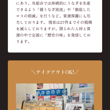
にあり、当組合では持続的にうなぎを生産
できるよう「親うなぎ放流」や「徹底した
ロスの削減」を行うなど、資源保護にも尽
力しております。 現在は27件までその規模
を減らしておりますが、限られた人材と資
源の中で全国に「歴史の味」を発信してお
ります。
＼テイクアウトOK!／