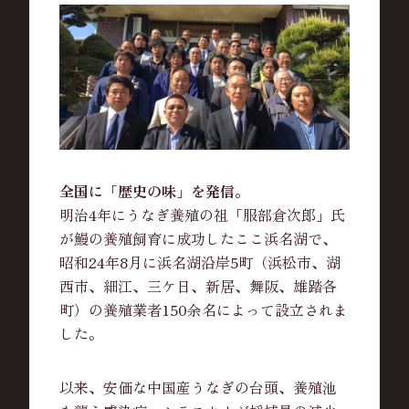
全国に「歴史の味」を発信。
明治4年にうなぎ養殖の祖「服部倉次郎」氏
が鰻の養殖飼育に成功したここ浜名湖で、
昭和24年8月に浜名湖沿岸5町（浜松市、湖
西市、細江、三ケ日、新居、舞阪、雄踏各
町）の養殖業者150余名によって設立されま
した。
以来、安価な中国産うなぎの台頭、養殖池