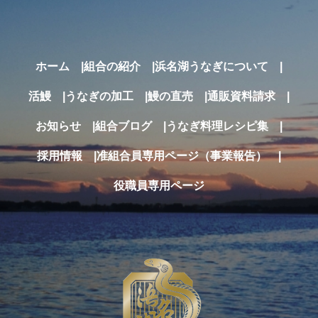
ホーム
組合の紹介
浜名湖うなぎについて
活鰻
うなぎの加工
鰻の直売
通販
資料請求
お知らせ
組合ブログ
うなぎ料理レシピ集
採用情報
准組合員専用ページ（事業報告）
役職員専用ページ