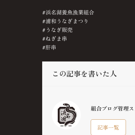
#浜名湖養魚漁業組合
#浦和うなぎまつり
#うなぎ販売
#ねぎま串
#肝串
この記事を書いた人
組合ブログ管理ス
記事一覧