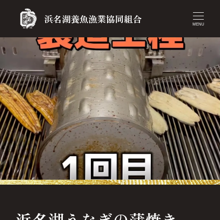
浜名湖養魚漁業協同組合
MENU
浜名湖うなぎの蒲焼き.