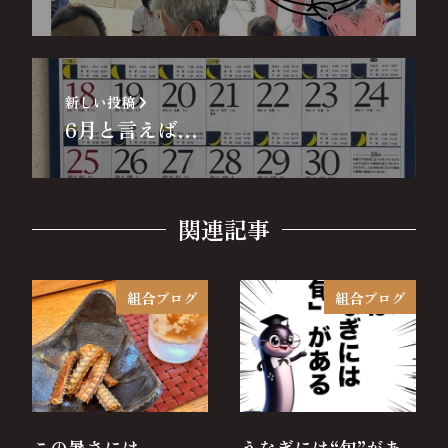
新しい投稿
6月と言えば…
関連記事
組合ブログ
組合ブログ
この暑さには
うなぎには“旬”があ