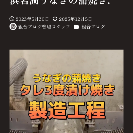
2023年5月30日
2025年12月5日
投稿日
更新日
カテゴリー
組合ブログ管理スタッフ
組合ブログ
著
者
動
画
プ
レ
ー
ヤ
ー