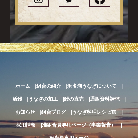
ホーム
組合の紹介
浜名湖うなぎについて
活鰻
うなぎの加工
鰻の直売
通販
資料請求
お知らせ
組合ブログ
うなぎ料理レシピ集
採用情報
准組合員専用ページ（事業報告）
役職員専用ページ