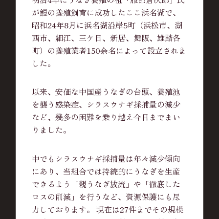
が鰻の養殖飼育に成功したここ浜名湖で、
昭和24年8月に浜名湖沿岸5町（浜松市、湖
西市、細江、三ケ日、新居、舞阪、雄踏各
町）の養殖業者150余名によって設立されま
した。
以来、安価な中国産うなぎの台頭、養殖池
を襲う感染症、シラスウナギ採捕量の減少
など、幾多の困難を乗り越え今日までまい
りました。
中でもシラスウナギ採捕量は年々減少傾向
にあり、当組合では持続的にうなぎを生産
できるよう「親うなぎ放流」や「徹底した
ロスの削減」を行うなど、資源保護にも尽
力しております。 現在は27件までその規模