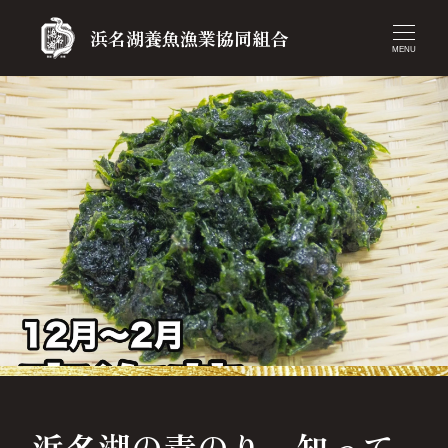
浜名湖養魚漁業協同組合
MENU
浜名湖の青のり、知って