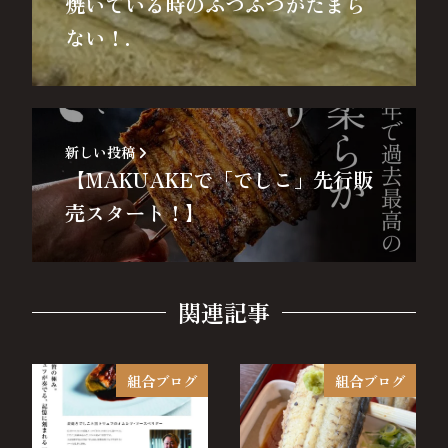
焼いている時のふつふつがたまら
ない！.
新しい投稿
【MAKUAKEで「でしこ」先行販
売スタート！】
関連記事
組合ブログ
組合ブログ