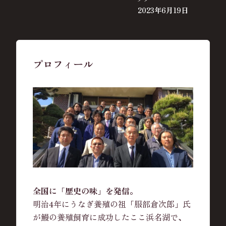
2023年6月19日
プロフィール
全国に「歴史の味」を発信。
明治4年にうなぎ養殖の祖「服部倉次郎」氏
が鰻の養殖飼育に成功したここ浜名湖で、