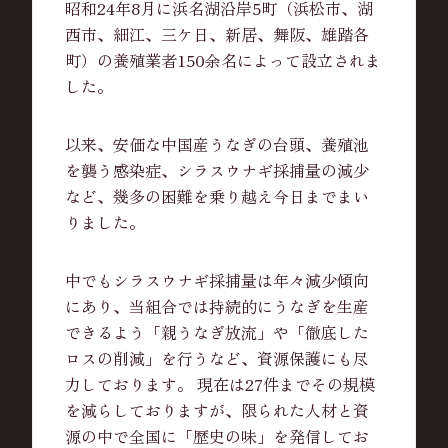
昭和24年8月に浜名湖沿岸5町（浜松市、湖
西市、細江、三ケ日、新居、舞阪、雄踏各
町）の養殖業者150余名によって設立されま
した。
以来、安価な中国産うなぎの台頭、養殖池
を襲う感染症、シラスウナギ採捕量の減少
など、幾多の困難を乗り越え今日までまい
りました。
中でもシラスウナギ採捕量は年々減少傾向
にあり、当組合では持続的にうなぎを生産
できるよう「親うなぎ放流」や「徹底した
ロスの削減」を行うなど、資源保護にも尽
力しております。 現在は27件までその規模
を減らしておりますが、限られた人材と資
源の中で全国に「歴史の味」を発信してお