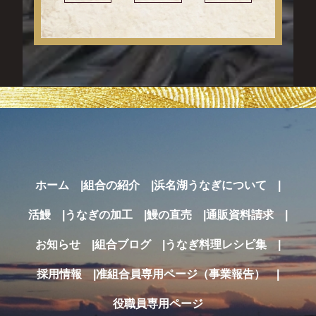
ホーム
組合の紹介
浜名湖うなぎについて
活鰻
うなぎの加工
鰻の直売
通販
資料請求
お知らせ
組合ブログ
うなぎ料理レシピ集
採用情報
准組合員専用ページ（事業報告）
役職員専用ページ