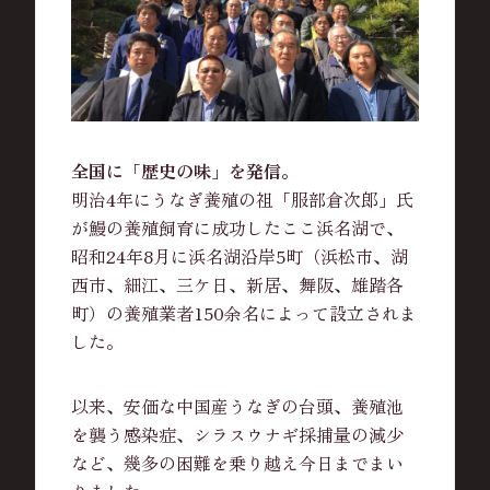
全国に「歴史の味」を発信。
明治4年にうなぎ養殖の祖「服部倉次郎」氏
が鰻の養殖飼育に成功したここ浜名湖で、
昭和24年8月に浜名湖沿岸5町（浜松市、湖
西市、細江、三ケ日、新居、舞阪、雄踏各
町）の養殖業者150余名によって設立されま
した。
以来、安価な中国産うなぎの台頭、養殖池
を襲う感染症、シラスウナギ採捕量の減少
など、幾多の困難を乗り越え今日までまい