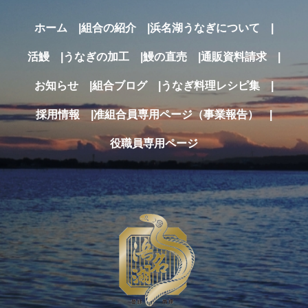
ホーム
組合の紹介
浜名湖うなぎについて
活鰻
うなぎの加工
鰻の直売
通販
資料請求
お知らせ
組合ブログ
うなぎ料理レシピ集
採用情報
准組合員専用ページ（事業報告）
役職員専用ページ