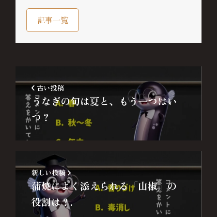
記事一覧
古い投稿
うなぎの旬は夏と、もう一つはい
つ？
新しい投稿
蒲焼によく添えられる「山椒」の
役割は？.