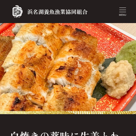
浜名湖養魚漁業協同組合
MENU
白焼きの薬味に生姜とわ