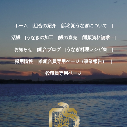
ホーム
組合の紹介
浜名湖うなぎについて
活鰻
うなぎの加工
鰻の直売
通販
資料請求
お知らせ
組合ブログ
うなぎ料理レシピ集
採用情報
准組合員専用ページ（事業報告）
役職員専用ページ