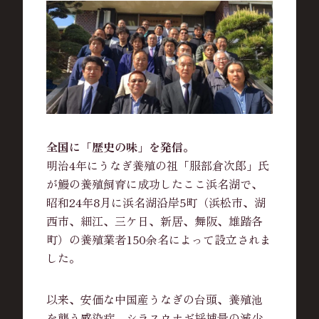
全国に「歴史の味」を発信。
明治4年にうなぎ養殖の祖「服部倉次郎」氏
が鰻の養殖飼育に成功したここ浜名湖で、
昭和24年8月に浜名湖沿岸5町（浜松市、湖
西市、細江、三ケ日、新居、舞阪、雄踏各
町）の養殖業者150余名によって設立されま
した。
以来、安価な中国産うなぎの台頭、養殖池
を襲う感染症、シラスウナギ採捕量の減少