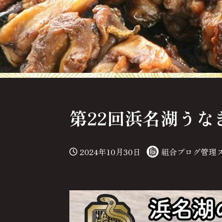
第22回浜名湖うな
2024年10月30日
組合ブログ管理
投稿日
著
者