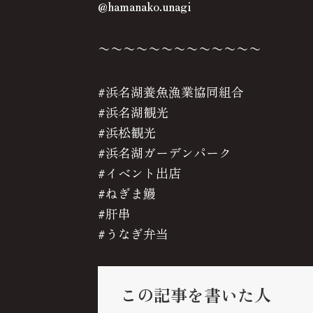
@hamanako.unagi
〜〜〜〜〜〜〜〜〜〜〜〜〜
#浜名湖養魚漁業協同組合
#浜名湖観光
#浜松観光
#浜名湖ガーデンパーク
#イベント出店
#ねぎま鰻
#肝串
#うなぎ弁当
この記事を書いた人