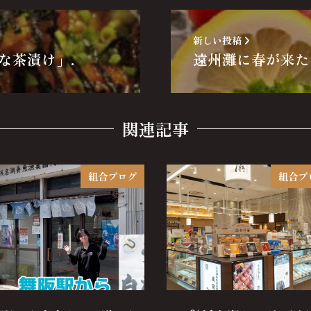
新しい投稿
な茶漬け」.
遠州灘に春が来た
関連記事
組合ブログ
組合ブ