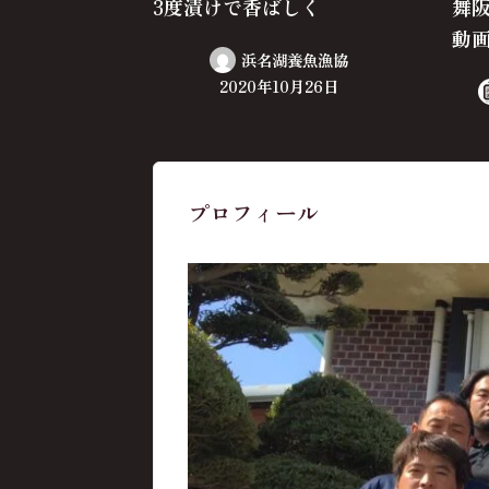
3度漬けで香ばしく
舞
動
浜名湖養魚漁協
2020年10月26日
プロフィール