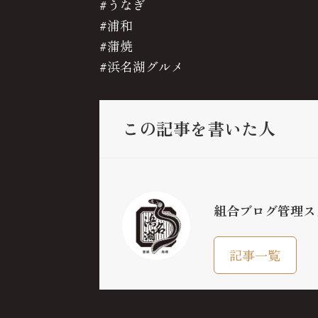
#うなぎ
#浦和
#蒲焼
#浜名湖グルメ
この記事を書いた人
組合ブログ管理ス
記事一覧