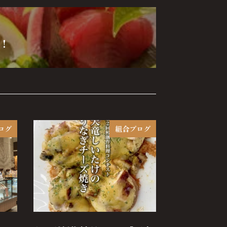
！
ログ
組合ブログ