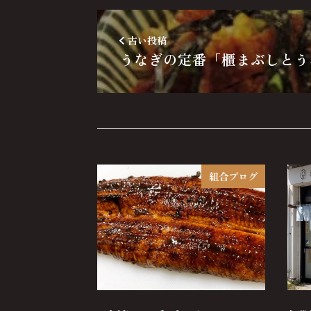
古い投稿
うなぎの定番「櫃まぶしとう
組合ブログ