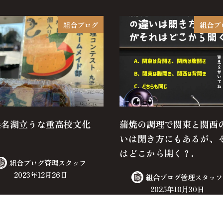
組合ブログ
組合ブ
浜名湖立うな重高校文化
蒲焼の調理で関東と関西
】
いは開き方にもあるが、
はどこから開く？.
組合ブログ管理スタッフ
2023年12月26日
組合ブログ管理スタッフ
2025年10月30日