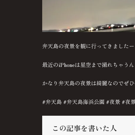
弁天島の夜景を観に行ってきましたー
最近のiPhoneは星空まで撮れちゃう
かなり弁天島の夜景は綺麗なのでぜひ
#弁天島 #弁天島海浜公園 #夜景 #夜
この記事を書いた人